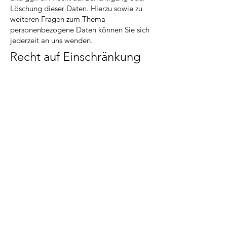
Löschung dieser Daten. Hierzu sowie zu
weiteren Fragen zum Thema
personenbezogene Daten können Sie sich
jederzeit an uns wenden.
Recht auf Einschränkung
der Verarbeitung
Sie haben das Recht, die Einschränkung
der Verarbeitung Ihrer
personenbezogenen Daten zu verlangen.
Hierzu können Sie sich jederzeit an uns
wenden. Das Recht auf Einschränkung der
Verarbeitung besteht in folgenden Fällen:
Wenn Sie die Richtigkeit Ihrer bei uns
gespeicherten personenbezogenen Daten
bestreiten, benötigen wir in der Regel
Zeit, um dies zu überprüfen. Für die Dauer
der Prüfung haben Sie das Recht, die
Einschränkung der Verarbeitung Ihrer
personenbezogenen Daten zu verlangen.